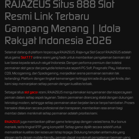
RAJAZEUS Situs 888 Slot
Resmi Link Terbaru
Gampang Menang | Idola
Rakyat Indonesia 2026
Selamat datang di platform terpercaya RAJAZEUS, Raja-nya Slot Gacor! RAJAZEUS adalah
situs game
Slot777
online resmi yang hadir untuk memberikan pengalaman bermain slot
luar biasa kepada seluruh rakyat Indonesia. Dengan performa premium dan koleksi
permainan slot gacor dari penyedia terkemuka seperti PG Soft, Pragmatic Play, Habanero,
CQ9, Microgaming, dan Spadegaming, menjadikan arena permainan semakin tak
tertandingi. Platform dengan tingkat kemenangan tertinggi kini ada di ujung jari Anda, dan
kami siap memanjakan setiap pemain dengan kualitas terbaik.
Sebagai situs
slot gacor
resmi, RAJAZEUS mengutamakan kenyamanan dan kepercayaan
pemain dalam setiap aspek layanan. Sistem permainan dirancang stabil dengan dukungan
teknologi modern, sehingga setiap permainan akan berjalan lancar tanpa hambatan. Proses
transaksi dilakukan secara profesional dan transparan, memberikan rasa aman bagi
member dalam menikmati setiap permainan adalah prioritas kami.
RAJAZEUS
juga memberikan pilihan game terlengkap dengan variasi tema, fitur bonus
menarik, serta tingkat RTP yang kompetitif. Setiap game dipilih secara selektif untuk
memastikan kualitas dan keseruan tetap terjaga. Didukung tampilan antarmuka yang
elegan serta desain mobile-friendly, pemain dapat menikmati pengalaman bermain yang