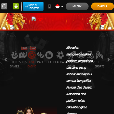
Main di
MASUK
DAFTAR
Telegram
Kita telah
mengembangkan
platform permainan
HOT
SLOTS
LIVE
RACE
TOGEL
OLAHRAGA
CRASH
ARCADE
POKER
E-
SABUN
GAMES
CASINO
GAME
SPORTS
AYAM
baccarat yang
terbaik melampaui
semua kompetitor.
Fungsi dan desain
luar biasa dari
platform telah
dikembangkan
dengan