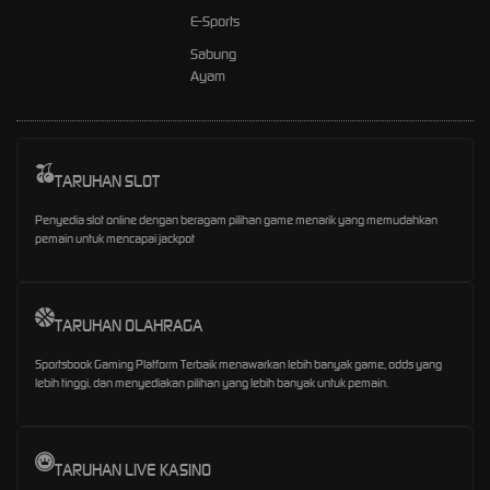
E-Sports
Sabung
Ayam
TARUHAN SLOT
Penyedia slot online dengan beragam pilihan game menarik yang memudahkan
pemain untuk mencapai jackpot
TARUHAN OLAHRAGA
Sportsbook Gaming Platform Terbaik menawarkan lebih banyak game, odds yang
lebih tinggi, dan menyediakan pilihan yang lebih banyak untuk pemain.
TARUHAN LIVE KASINO