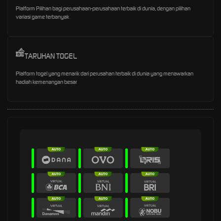
Platform Pilihan bagi perusahaan-perusahaan terbaik di dunia, dengan pilihan
variasi game terbanyak
TARUHAN TOGEL
Platform togel yang menarik dari perusahan terbaik di dunia yang menawarkan
hadiah kemenangan besar