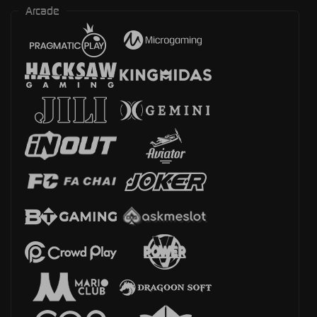
Arcade