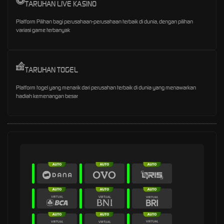
TARUHAN LIVE KASINO
Platform Pilihan bagi perusahaan-perusahaan terbaik di dunia, dengan pilihan
variasi game terbanyak
TARUHAN TOGEL
Platform togel yang menarik dari perusahan terbaik di dunia yang menawarkan
hadiah kemenangan besar