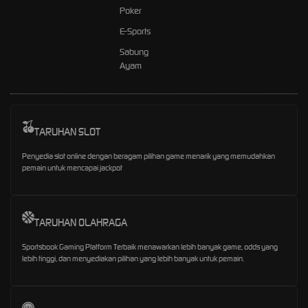
Poker
E-Sports
Sabung
Ayam
TARUHAN SLOT
Penyedia slot online dengan beragam pilihan game menarik yang memudahkan
pemain untuk mencapai jackpot
TARUHAN OLAHRAGA
Sportsbook Gaming Platform Terbaik menawarkan lebih banyak game, odds yang
lebih tinggi, dan menyediakan pilihan yang lebih banyak untuk pemain.