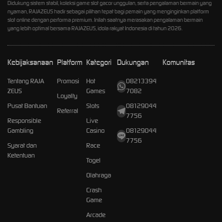
Didukung sistem stabil, koleksi game slot gacor unggulan, serta pengalaman bermain yang
nyaman, RAJAZEUS hadir sebagai pilihan tepat bagi pemain yang menginginkan platform
slot online dengan performa premium. Inilah saatnya merasakan pengalaman bermain
yang lebih optimal bersama RAJAZEUS, idola rakyat Indonesia di tahun 2026.
Kebijaksanaan
Platform
Kategori
Dukungan
Komunitas
Tentang RAJA
Promosi
Hot
08213394
ZEUS
Games
7082
Loyalty
Pusat Bantuan
Slots
08129044
Referral
7756
Responsible
Live
Gambling
Casino
08129044
7756
Syarat dan
Race
Ketentuan
Togel
Olahraga
Crash
Game
Arcade