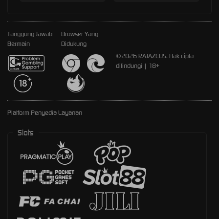
Tanggung Jawab
Browser Yang
Bermain
Didukung
©2026 RAJAZEUS. Hak cipta
dilindungi | 18+
Platform Penyedia Layanan
Slots