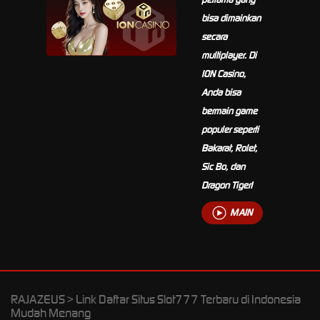
bisa dimainkan
secara
multiplayer. Di
ION Casino,
Anda bisa
bermain game
populer seperti
Bakarat, Rolet,
Sic Bo, dan
Dragon Tiger!
MAIN
RAJAZEUS > Link Daftar Situs Slot777 Terbaru di Indonesia
Mudah Menang