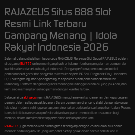
RAJAZEUS Situs 888 Slot
Resmi Link Terbaru
Gampang Menang | Idola
Rakyat Indonesia 2026
Selamat datang di platform terpercaya RAJAZEUS, Raja-nya Slot Gacor! RAJAZEUS adalah
situs game
Slot777
online resmi yang hadir untuk memberikan pengalaman bermain slot
luar biasa kepada seluruh rakyat Indonesia. Dengan performa premium dan koleksi
permainan slot gacor dari penyedia terkemuka seperti PG Soft, Pragmatic Play, Habanero,
CQ9, Microgaming, dan Spadegaming, menjadikan arena permainan semakin tak
tertandingi. Platform dengan tingkat kemenangan tertinggi kini ada di ujung jari Anda, dan
kami siap memanjakan setiap pemain dengan kualitas terbaik.
Sebagai situs
slot gacor
resmi, RAJAZEUS mengutamakan kenyamanan dan kepercayaan
pemain dalam setiap aspek layanan. Sistem permainan dirancang stabil dengan dukungan
teknologi modern, sehingga setiap permainan akan berjalan lancar tanpa hambatan. Proses
transaksi dilakukan secara profesional dan transparan, memberikan rasa aman bagi
member dalam menikmati setiap permainan adalah prioritas kami.
RAJAZEUS
juga memberikan pilihan game terlengkap dengan variasi tema, fitur bonus
menarik, serta tingkat RTP yang kompetitif. Setiap game dipilih secara selektif untuk