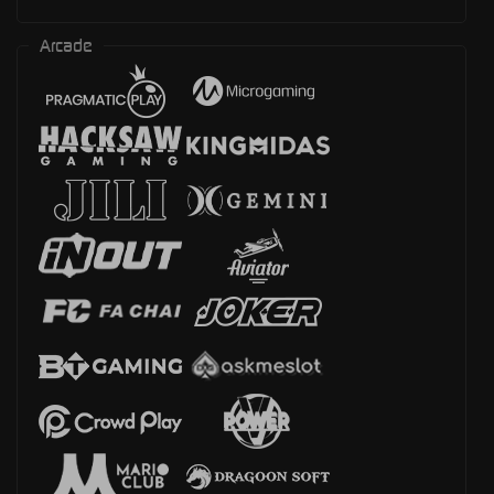
Arcade