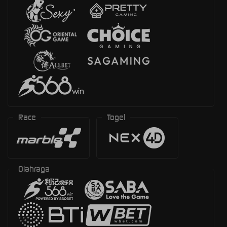
Race
Togel
Olahraga