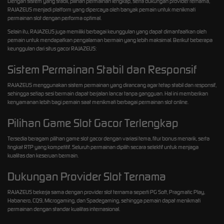
Dengan sistem yang stabil, pilihan permainan lengkap, serta dukungan provider ternama,
RAJAZEUS menjadi platform yang dipercaya oleh banyak pemain untuk menikmati
permainan slot dengan performa optimal.
Selain itu, RAJAZEUS juga memiliki berbagai keunggulan yang dapat dimanfaatkan oleh
pemain untuk mendapatkan pengalaman bermain yang lebih maksimal. Berikut beberapa
keunggulan dari situs gacor RAJAZEUS:
Sistem Permainan Stabil dan Responsif
RAJAZEUS menggunakan sistem permainan yang dirancang agar tetap stabil dan responsif,
sehingga setiap sesi bermain dapat berjalan lancar tanpa gangguan. Hal ini memberikan
kenyamanan lebih bagi pemain saat menikmati berbagai permainan slot online.
Pilihan Game Slot Gacor Terlengkap
Tersedia beragam pilihan game slot gacor dengan variasi tema, fitur bonus menarik, serta
tingkat RTP yang kompetitif. Seluruh permainan dipilih secara selektif untuk menjaga
kualitas dan keseruan bermain.
Dukungan Provider Slot Ternama
RAJAZEUS bekerja sama dengan provider slot ternama seperti PG Soft, Pragmatic Play,
Habanero, CQ9, Microgaming, dan Spadegaming, sehingga pemain dapat menikmati
permainan dengan standar kualitas internasional.