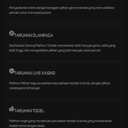
Penyedia slot online dengan beragam pilihan game menarik yang memudahkan
pemain untuk mencapai jackpot
TARUHAN OLAHRAGA
Sportsbook Gaming Platform Terbaik menawarkan lebih banyak game, odds yang
lebih tinggi, dan menyediakan pilihan yang lebih banyak untuk pemain.
TARUHAN LIVE KASINO
Platform Pilihan bagi perusahaan-perusahaan terbaik di dunia, dengan pilihan
variasi game terbanyak
TARUHAN TOGEL
Platform togel yang menarik dari perusahan terbaik di dunia yang menawarkan
hadiah kemenangan besar