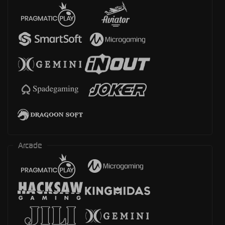
Arcade