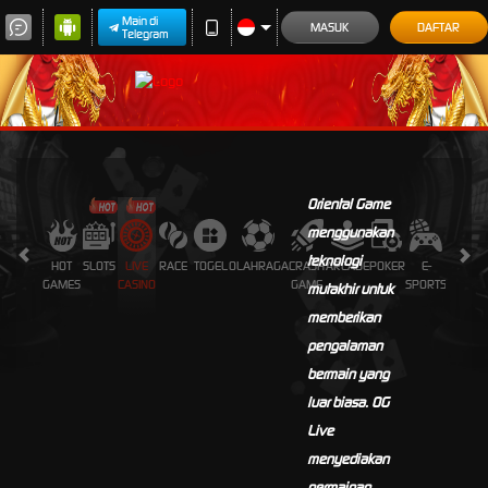
Main di
MASUK
DAFTAR
Telegram
Oriental Game
menggunakan
teknologi
HOT
SLOTS
LIVE
RACE
TOGEL
OLAHRAGA
CRASH
ARCADE
POKER
E-
SABUN
GAMES
CASINO
GAME
SPORTS
AYAM
mutakhir untuk
memberikan
pengalaman
bermain yang
luar biasa. OG
Live
menyediakan
permainan