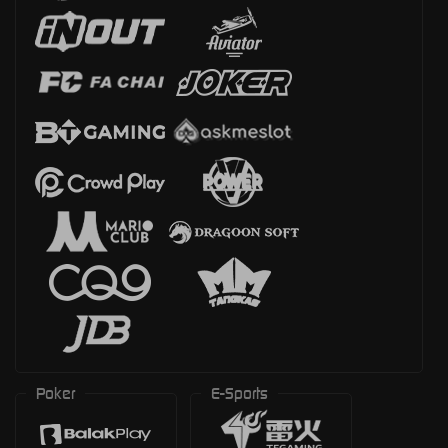
Poker
E-Sports