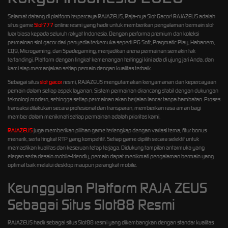
Selamat datang di platform terpercaya RAJAZEUS, Raja-nya Slot Gacor! RAJAZEUS adalah
situs game
Slot777
online resmi yang hadir untuk memberikan pengalaman bermain slot
luar biasa kepada seluruh rakyat Indonesia. Dengan performa premium dan koleksi
permainan slot gacor dari penyedia terkemuka seperti PG Soft, Pragmatic Play, Habanero,
CQ9, Microgaming, dan Spadegaming, menjadikan arena permainan semakin tak
tertandingi. Platform dengan tingkat kemenangan tertinggi kini ada di ujung jari Anda, dan
kami siap memanjakan setiap pemain dengan kualitas terbaik.
Sebagai situs
slot gacor
resmi, RAJAZEUS mengutamakan kenyamanan dan kepercayaan
pemain dalam setiap aspek layanan. Sistem permainan dirancang stabil dengan dukungan
teknologi modern, sehingga setiap permainan akan berjalan lancar tanpa hambatan. Proses
transaksi dilakukan secara profesional dan transparan, memberikan rasa aman bagi
member dalam menikmati setiap permainan adalah prioritas kami.
RAJAZEUS
juga memberikan pilihan game terlengkap dengan variasi tema, fitur bonus
menarik, serta tingkat RTP yang kompetitif. Setiap game dipilih secara selektif untuk
memastikan kualitas dan keseruan tetap terjaga. Didukung tampilan antarmuka yang
elegan serta desain mobile-friendly, pemain dapat menikmati pengalaman bermain yang
optimal baik melalui desktop maupun perangkat mobile.
Keunggulan Platform RAJA ZEUS
Sebagai Situs Slot88 Resmi
RAJAZEUS hadir sebagai situs Slot88 resmi yang dikembangkan dengan standar kualitas