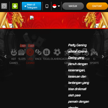
Main di
MASUK
DAFTAR
Telegram
Pretty Gaming
adalah Kasino
Daring yang
HOT
SLOTS
LIVE
RACE
TOGEL
OLAHRAGA
CRASH
ARCADE
POKER
E-
SABUN
GAMES
CASINO
GAME
SPORTS
AYAM
penuh dengan
kesenangan,
keseruan dan
tantangan yang
bisa dinikmati
oleh para
pemain dengan
standar