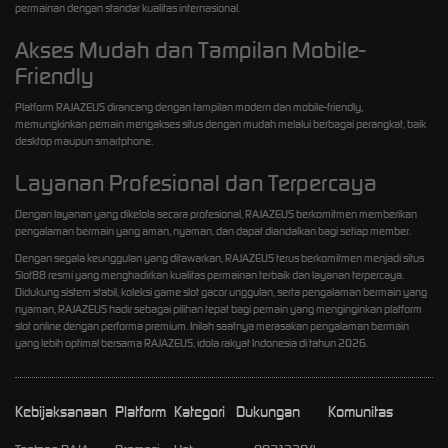
permainan dengan standar kualitas internasional.
Akses Mudah dan Tampilan Mobile-
Friendly
Platform RAJAZEUS dirancang dengan tampilan modern dan mobile-friendly,
memungkinkan pemain mengakses situs dengan mudah melalui berbagai perangkat, baik
desktop maupun smartphone.
Layanan Profesional dan Terpercaya
Dengan layanan yang dikelola secara profesional, RAJAZEUS berkomitmen memberikan
pengalaman bermain yang aman, nyaman, dan dapat diandalkan bagi setiap member.
Dengan segala keunggulan yang ditawarkan, RAJAZEUS terus berkomitmen menjadi situs
Slot88 resmi yang menghadirkan kualitas permainan terbaik dan layanan terpercaya.
Didukung sistem stabil, koleksi game slot gacor unggulan, serta pengalaman bermain yang
nyaman, RAJAZEUS hadir sebagai pilihan tepat bagi pemain yang menginginkan platform
slot online dengan performa premium. Inilah saatnya merasakan pengalaman bermain
yang lebih optimal bersama RAJAZEUS, idola rakyat Indonesia di tahun 2026.
Kebijaksanaan
Platform
Kategori
Dukungan
Komunitas