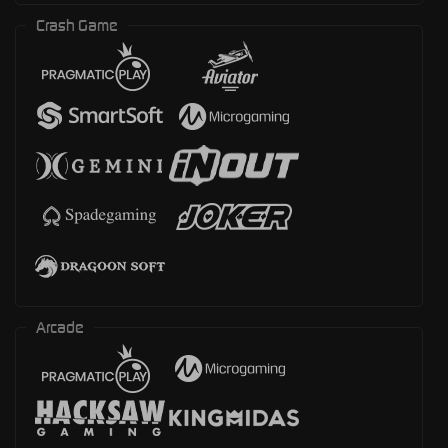
Crash Game
Arcade